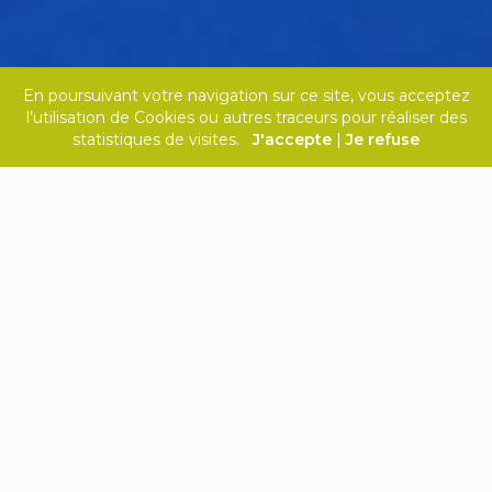
En poursuivant votre navigation sur ce site, vous acceptez
l’utilisation de Cookies ou autres traceurs pour réaliser des
statistiques de visites.
J'accepte
|
Je refuse
PATIENTS
, POUR VOS VACANCES OU VOS SOINS
QUOTIDIENS, TROUVEZ UNE UNITÉ DE
TRAITEMENT À PROXIMITÉ DE VOTRE LIEU DE
RÉSIDENCE :
Situation géographique :
Modalité de traitement :