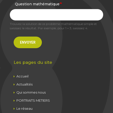
Question mathématique
2 + 1 =
Trouvez la solution de ce problème mathématique simple et
saisissez le résultat. Par exemple, pour 1 + 3, saisissez 4.
ENVOYER
Les pages du site
Navigation
Accueil
principale
Actualités
Qui sommes nous
PORTRAITS METIERS
Le réseau