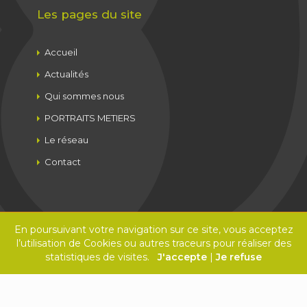
Les pages du site
Navigation
Accueil
principale
Actualités
Qui sommes nous
PORTRAITS METIERS
Le réseau
Contact
En poursuivant votre navigation sur ce site, vous acceptez
Copyright 2026 REINOMED - Design by Studio Gazoline
l’utilisation de Cookies ou autres traceurs pour réaliser des
statistiques de visites.
J'accepte
|
Je refuse