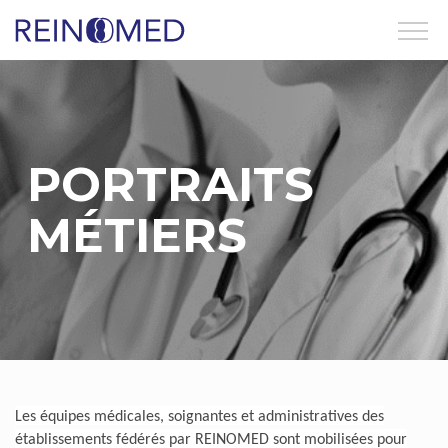
Aller
au
contenu
principal
PORTRAITS
MÉTIERS
Les équipes médicales, soignantes et administratives des
établissements fédérés par REINOMED sont mobilisées pour