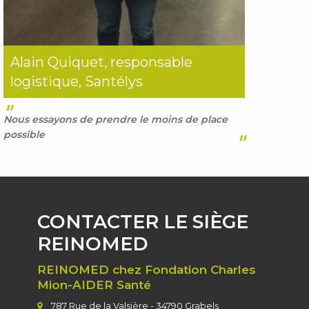
Alain Quiquet, responsable
logistique, Santélys
"
Nous essayons de prendre le moins de place
possible
"
CONTACTER LE SIÈGE
REINOMED
REINOMED chez Fondation Charles
Mion-AIDER Santé
787 Rue de la Valsière - 34790 Grabels